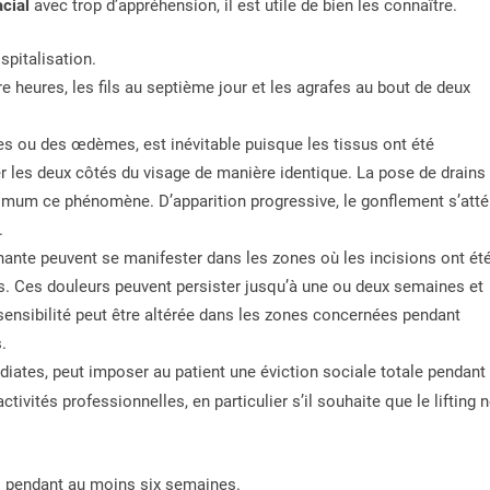
acial
avec trop d’appréhension, il est utile de bien les connaître.
spitalisation.
e heures, les fils au septième jour et les agrafes au bout de deux
s ou des œdèmes, est inévitable puisque les tissus ont été
ter les deux côtés du visage de manière identique. La pose de drains
aximum ce phénomène. D’apparition progressive, le gonflement s’att
.
ante peuvent se manifester dans les zones où les incisions ont ét
les. Ces douleurs peuvent persister jusqu’à une ou deux semaines et
a sensibilité peut être altérée dans les zones concernées pendant
.
iates, peut imposer au patient une éviction sociale totale pendant
tivités professionnelles, en particulier s’il souhaite que le lifting 
es pendant au moins six semaines.