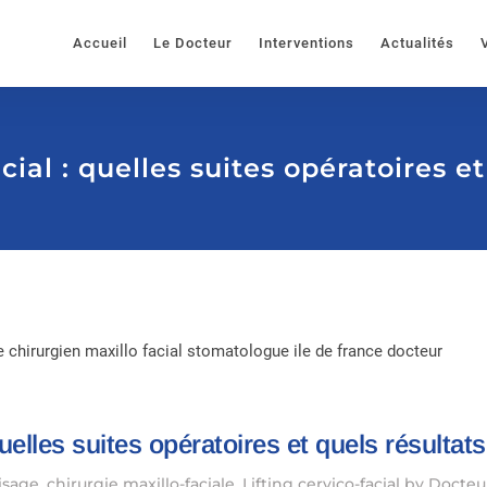
Accueil
Le Docteur
Interventions
Actualités
cial : quelles suites opératoires e
quelles suites opératoires et quels résultats
isage
,
chirurgie maxillo-faciale
,
Lifting cervico-facial
by
Docteu