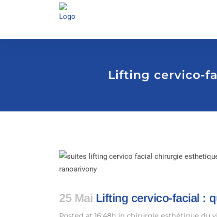
Lifting cervico-fa
25 Mai
Lifting cervico-facial : 
Posted at 16:48h
in
chirurgie esthétique du v