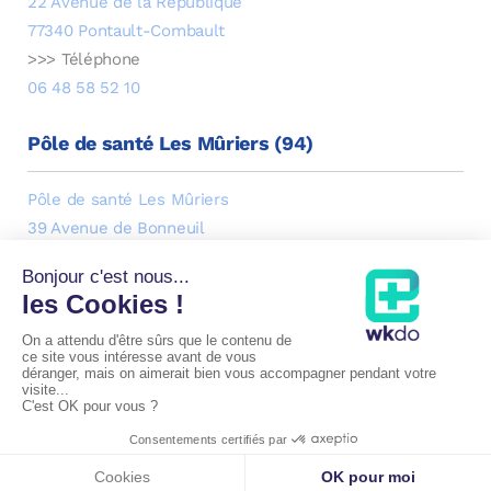
22 Avenue de la République
77340 Pontault-Combault
>>> Téléphone
06 48 58 52 10
Pôle de santé Les Mûriers (94)
Pôle de santé Les Mûriers
39 Avenue de Bonneuil
94210 Saint-Maur-des-Fossés
>>> Téléphone
06 48 58 52 10
Mentions légales
|
Cookies
Copyright
WKDO
© Docteur Tantely Ranoarivony
Annuaire du CNOM